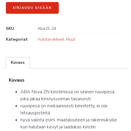
KIRJAUDU SISÄÄN
SKU
Aba15-24
Kategoriat
Autotarvikkeet
,
Muut
Kuvaus
Kuvaus
ABA Nova ZN kiristimissä on sininen ruuvipesä,
joka jakaa kiristysvoiman tasaisesti
ruuvipesä on mekaanisesti kiinnitetty, ei ole
hitsauspisteitä
hyvä valinta esim. maatalouteen ja rakennuksille
kun halutaan kevyt ja laadukas kiristin