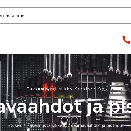
Tukkumyynti Mikko Keskinen Oy
vaahdot ja pis
Etusivu
/
Rakennustarvikkeet
/ saumavaahdot ja pistoolit