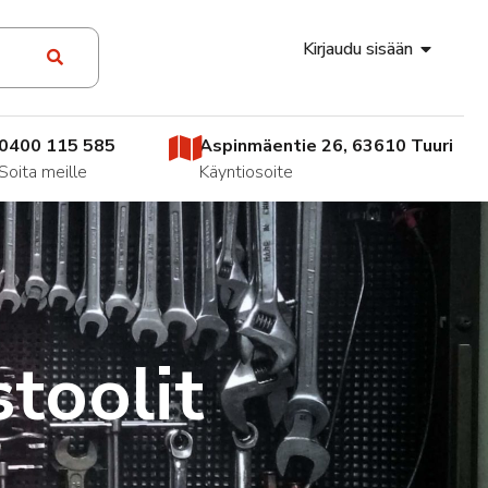
Kirjaudu sisään
0400 115 585
Aspinmäentie 26, 63610 Tuuri
Soita meille
Käyntiosoite
toolit