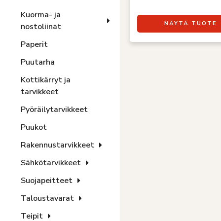
Kuorma- ja
NÄYTÄ TUOTE
nostoliinat
Paperit
Puutarha
Kottikärryt ja
tarvikkeet
Pyöräilytarvikkeet
Puukot
Rakennustarvikkeet
Sähkötarvikkeet
Suojapeitteet
Taloustavarat
Teipit