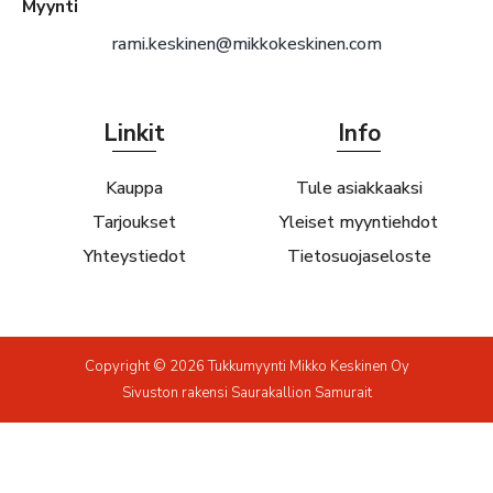
Myynti
rami.keskinen@mikkokeskinen.com
Linkit
Info
Kauppa
Tule asiakkaaksi
Tarjoukset
Yleiset myyntiehdot
Yhteystiedot
Tietosuojaseloste
Copyright © 2026 Tukkumyynti Mikko Keskinen Oy
Sivuston rakensi
Saurakallion Samurait