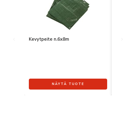
Kevytpeite n.6x8m
Pvc-peit
NÄYTÄ TUOTE