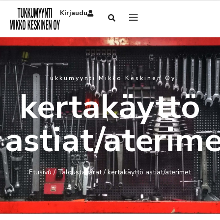
Kirjaudu
Tukkumyynti Mikko Keskinen Oy
kertakäyttö
astiat/aterim
Etusivu
/
Taloustavarat
/ kertakäyttö astiat/aterimet