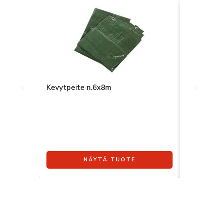
Kevytpeite n.6x8m
Pvc-peit
NÄYTÄ TUOTE