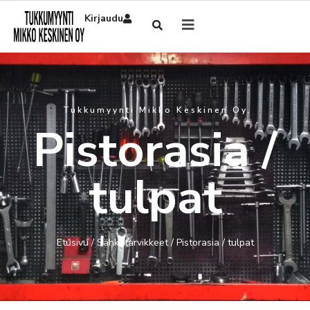
Kirjaudu
Tukkumyynti Mikko Keskinen Oy
Pistorasia /
tulpat
Etusivu
/
Sähkötarvikkeet
/ Pistorasia / tulpat