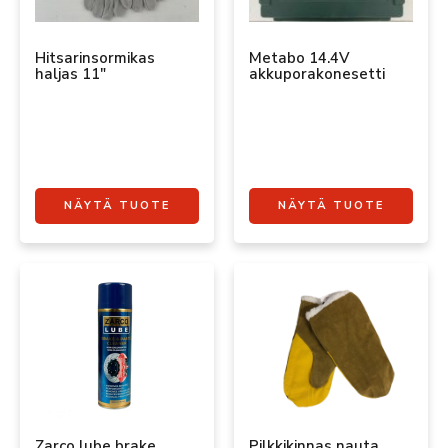
Hitsarinsormikas
Metabo 14.4V
haljas 11″
akkuporakonesetti
NÄYTÄ TUOTE
NÄYTÄ TUOTE
Zarco lube brake
Pilkkikinnas nauta