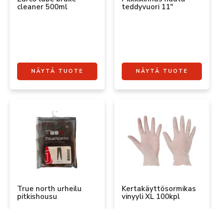
cleaner 500ml
teddyvuori 11″
NÄYTÄ TUOTE
NÄYTÄ TUOTE
True north urheilu
Kertakäyttösormikas
pitkishousu
vinyyli XL 100kpl