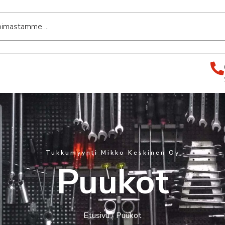
Tukkumyynti Mikko Keskinen Oy
Puukot
Etusivu
/ Puukot