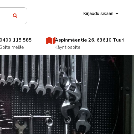
Kirjaudu sisään
0400 115 585
Aspinmäentie 26, 63610 Tuuri
Soita meille
Käyntiosoite