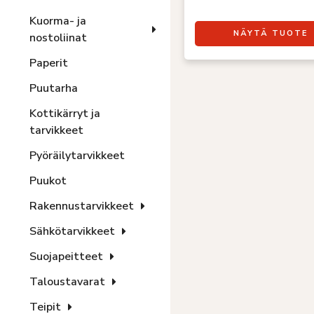
Kuorma- ja
NÄYTÄ TUOTE
nostoliinat
Paperit
Puutarha
Kottikärryt ja
tarvikkeet
Pyöräilytarvikkeet
Puukot
Rakennustarvikkeet
Sähkötarvikkeet
Suojapeitteet
Taloustavarat
Teipit