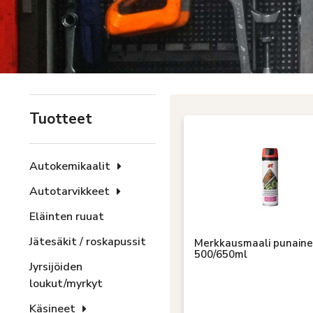
Tuotteet
Autokemikaalit
Autotarvikkeet
Eläinten ruuat
Jätesäkit / roskapussit
Merkkausmaali punain
500/650ml
Jyrsijöiden
loukut/myrkyt
Käsineet