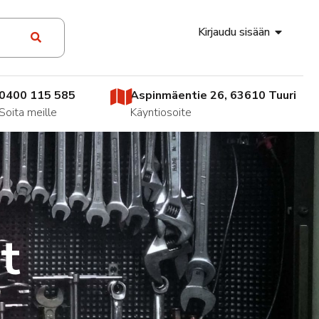
Kirjaudu sisään
0400 115 585
Aspinmäentie 26, 63610 Tuuri
Soita meille
Käyntiosoite
t