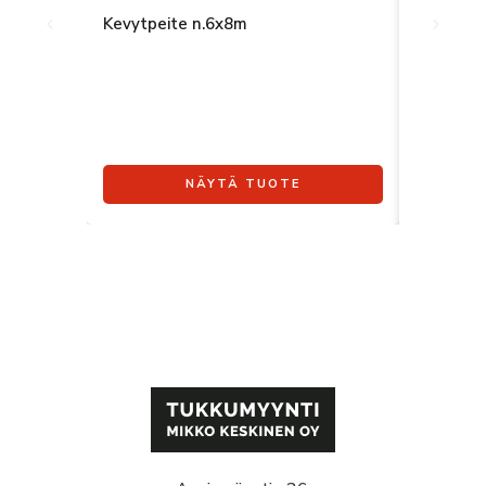
Kevytpeite n.6x8m
Pvc-peit
NÄYTÄ TUOTE