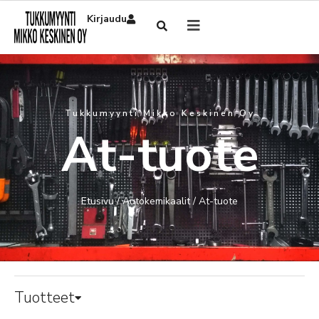
Kirjaudu
Tukkumyynti Mikko Keskinen Oy
At-tuote
Etusivu
/
Autokemikaalit
/ At-tuote
Tuotteet