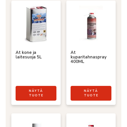
At kone ja
At
laitesuoja 5L
kuparitahnaspray
400ML
NÄYTÄ
NÄYTÄ
TUOTE
TUOTE