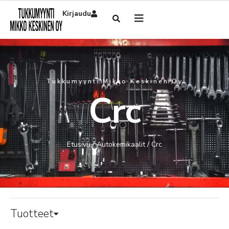
Kirjaudu
Tukkumyynti Mikko Keskinen Oy
Crc
Etusivu
/
Autokemikaalit
/ Crc
Tuotteet