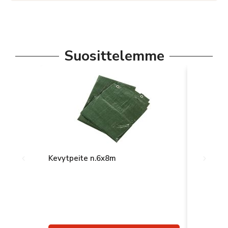
Suosittelemme
Kevytpeite n.6x8m
Pvc-peit