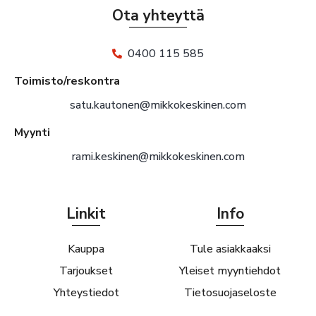
Ota yhteyttä
0400 115 585
Toimisto/reskontra
satu.kautonen@mikkokeskinen.com
Myynti
rami.keskinen@mikkokeskinen.com
Linkit
Info
Kauppa
Tule asiakkaaksi
Tarjoukset
Yleiset myyntiehdot
Yhteystiedot
Tietosuojaseloste