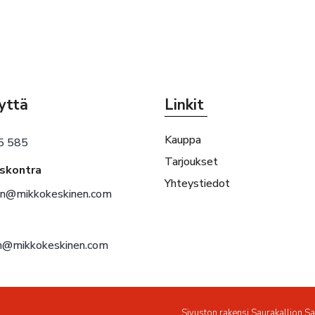
yttä
Linkit
Kauppa
5 585
Tarjoukset
eskontra
Yhteystiedot
en@mikkokeskinen.com
en@mikkokeskinen.com
Sivuston rakensi
Saurakallion S