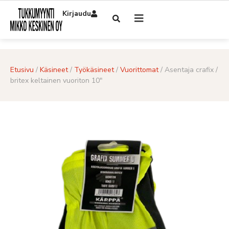
Kirjaudu
Etusivu
/
Käsineet
/
Työkäsineet
/
Vuorittomat
/ Asentaja crafix /
britex keltainen vuoriton 10″