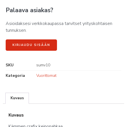
Palaava asiakas?
Asioidaksesi verkkokaupassa tarvitset yrityskohtaisen
tunnuksen.
KIRJAUDU SISÄÄN
SKU
sumv10
Kategoria
Vuorittomat
Kuvaus
Kuvaus
Kämmen crafix keinonahkaa