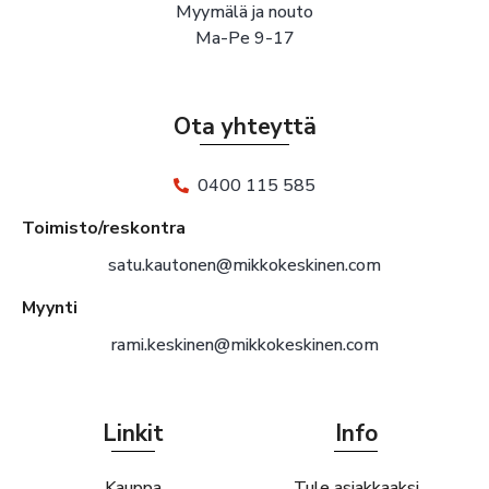
Myymälä ja nouto
Ma-Pe 9-17
Ota yhteyttä
0400 115 585
Toimisto/reskontra
satu.kautonen@mikkokeskinen.com
Myynti
rami.keskinen@mikkokeskinen.com
Linkit
Info
Kauppa
Tule asiakkaaksi