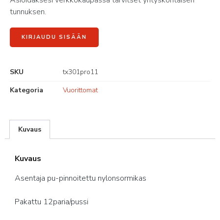
Asioidaksesi verkkokaupassa tarvitset yrityskohtaisen
tunnuksen.
KIRJAUDU SISÄÄN
SKU
tx301pro11
Kategoria
Vuorittomat
Kuvaus
Kuvaus
Asentaja pu-pinnoitettu nylonsormikas
Pakattu 12paria/pussi