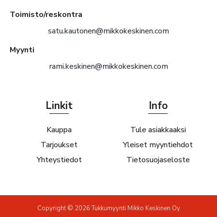
Toimisto/reskontra
satu.kautonen@mikkokeskinen.com
Myynti
rami.keskinen@mikkokeskinen.com
Linkit
Info
Kauppa
Tule asiakkaaksi
Tarjoukset
Yleiset myyntiehdot
Yhteystiedot
Tietosuojaseloste
Copyright © 2026 Tukkumyynti Mikko Keskinen Oy