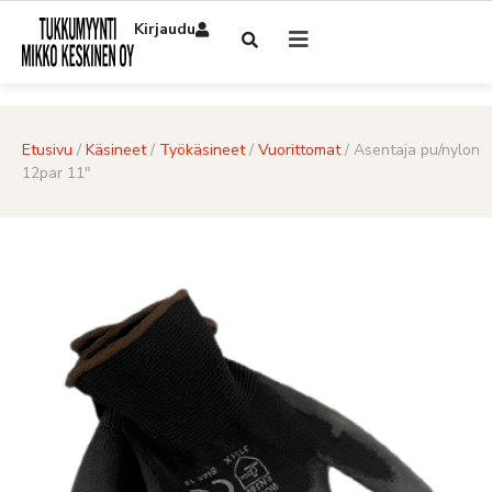
Kirjaudu
Etusivu
/
Käsineet
/
Työkäsineet
/
Vuorittomat
/ Asentaja pu/nylon
12par 11″