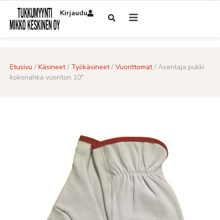
Kirjaudu
Etusivu
/
Käsineet
/
Työkäsineet
/
Vuorittomat
/ Asentaja pukki
kokonahka vuoriton 10″