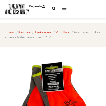
Kirjaudu
Etusivu
/
Käsineet
/
Työkäsineet
/
Vuorilliset
/ Asentajasormikas
amara / britex vuorillinen 12,5″