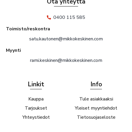
Ota yhteyttä
0400 115 585
Toimisto/reskontra
satu.kautonen@mikkokeskinen.com
Myynti
rami.keskinen@mikkokeskinen.com
Linkit
Info
Kauppa
Tule asiakkaaksi
Tarjoukset
Yleiset myyntiehdot
Yhteystiedot
Tietosuojaseloste