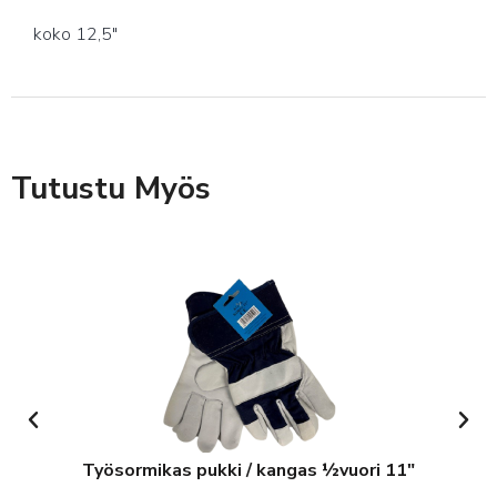
koko 12,5″
Tutustu Myös
Työsormikas pukki / kangas ½vuori 11″