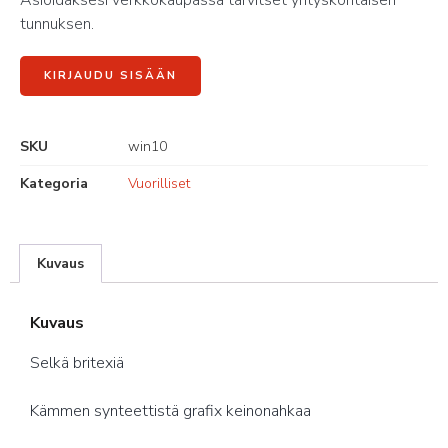
Asioidaksesi verkkokaupassa tarvitset yrityskohtaisen
tunnuksen.
KIRJAUDU SISÄÄN
SKU
win10
Kategoria
Vuorilliset
Kuvaus
Kuvaus
Selkä britexiä
Kämmen synteettistä grafix keinonahkaa