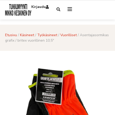
Kirjaudu
Etusivu
/
Käsineet
/
Työkäsineet
/
Vuorilliset
/ Asentajasormikas
grafix / britex vuorillinen 10,5″