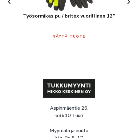
Työsormikas pu / britex vuorillinen 12″
NÄYTÄ TUOTE
Aspinmäentie 26,
63610 Tuuri
Myymälä ja nouto
Ma-Pe 9-17