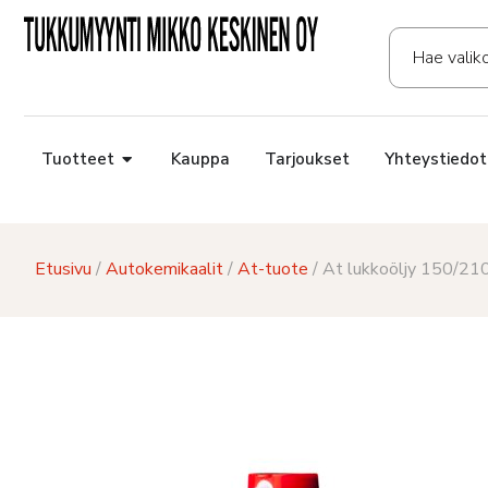
Tuotteet
Kauppa
Tarjoukset
Yhteystiedot
Etusivu
/
Autokemikaalit
/
At-tuote
/ At lukkoöljy 150/21