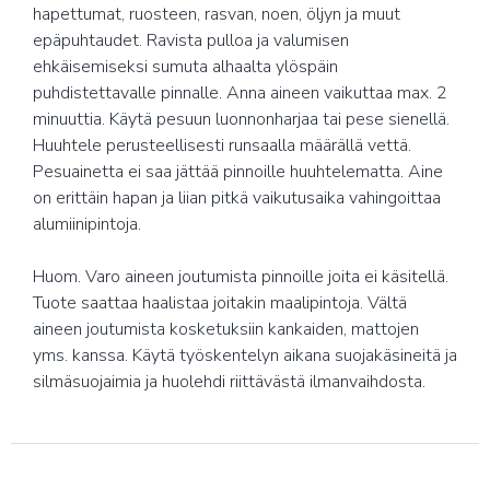
hapettumat, ruosteen, rasvan, noen, öljyn ja muut
epäpuhtaudet. Ravista pulloa ja valumisen
ehkäisemiseksi sumuta alhaalta ylöspäin
puhdistettavalle pinnalle. Anna aineen vaikuttaa max. 2
minuuttia. Käytä pesuun luonnonharjaa tai pese sienellä.
Huuhtele perusteellisesti runsaalla määrällä vettä.
Pesuainetta ei saa jättää pinnoille huuhtelematta. Aine
on erittäin hapan ja liian pitkä vaikutusaika vahingoittaa
alumiinipintoja.
Huom. Varo aineen joutumista pinnoille joita ei käsitellä.
Tuote saattaa haalistaa joitakin maalipintoja. Vältä
aineen joutumista kosketuksiin kankaiden, mattojen
yms. kanssa. Käytä työskentelyn aikana suojakäsineitä ja
silmäsuojaimia ja huolehdi riittävästä ilmanvaihdosta.