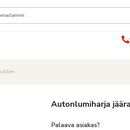
la 43cm
Autonlumiharja jäär
Palaava asiakas?