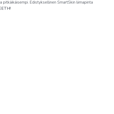
 pitkäikäisempi. Edistyksellinen SmartSkin liimapinta
EETH!