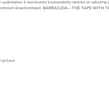
sen uudenlainen 4-kerroksinen kuumasidottu rakenne on vahvempi ja
nteiset ilmastointiteipit.
BARRACUDA – THE TAPE WITH T
 ja kuiva.