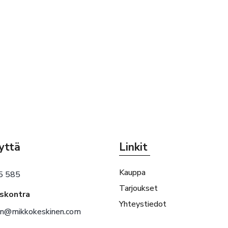
yttä
Linkit
Kauppa
5 585
Tarjoukset
eskontra
Yhteystiedot
en@mikkokeskinen.com