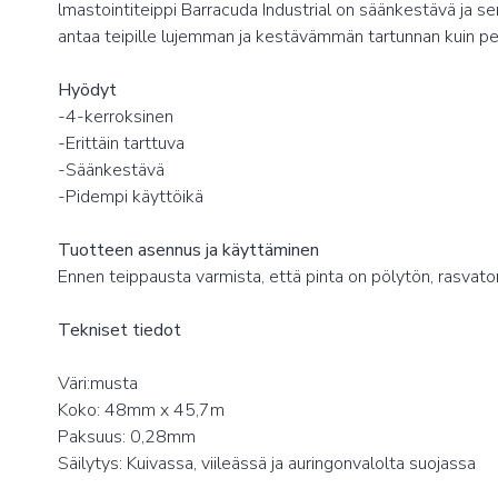
lmastointiteippi Barracuda Industrial on säänkestävä ja 
antaa teipille lujemman ja kestävämmän tartunnan kuin peri
Hyödyt
-4-kerroksinen
-Erittäin tarttuva
-Säänkestävä
-Pidempi käyttöikä
Tuotteen asennus ja käyttäminen
Ennen teippausta varmista, että pinta on pölytön, rasvaton
Tekniset tiedot
Väri:musta
Koko: 48mm x 45,7m
Paksuus: 0,28mm
Säilytys: Kuivassa, viileässä ja auringonvalolta suojassa