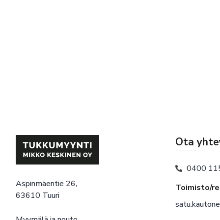
Ota yhte
0400 11
Aspinmäentie 26,
Toimisto/r
63610 Tuuri
satu.kauton
Myymälä ja nouto