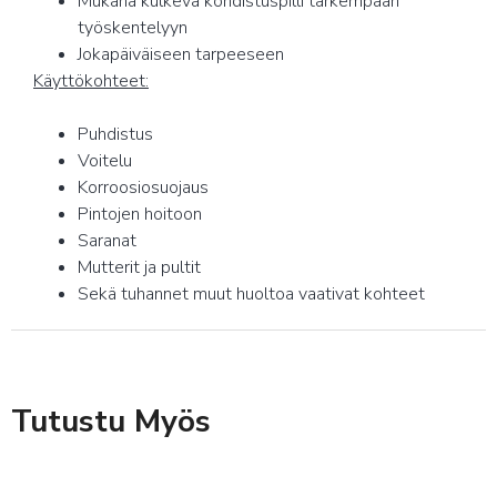
Mukana kulkeva kohdistuspilli tarkempaan
työskentelyyn
Jokapäiväiseen tarpeeseen
Käyttökohteet:
Puhdistus
Voitelu
Korroosiosuojaus
Pintojen hoitoon
Saranat
Mutterit ja pultit
Sekä tuhannet muut huoltoa vaativat kohteet
Tutustu Myös