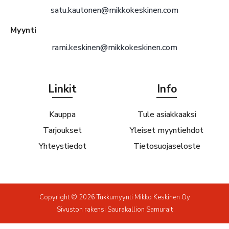
satu.kautonen@mikkokeskinen.com
Myynti
rami.keskinen@mikkokeskinen.com
Linkit
Info
Kauppa
Tule asiakkaaksi
Tarjoukset
Yleiset myyntiehdot
Yhteystiedot
Tietosuojaseloste
Copyright © 2026 Tukkumyynti Mikko Keskinen Oy
Sivuston rakensi
Saurakallion Samurait