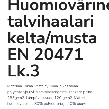
Huomiovärin
talvihaalari
kelta/musta
EN 20471
Lk.3
Materiaali: likaa, vettä hylkivää ja kestävää
polyesteri/puuvilla sekoitekangasta. Kankaan paino
285gr/m2. Lämpövanuvuori 120 gr/m2. Materiaali
huomioväreissä 80% polyesteriä ja 20% puuvillaa