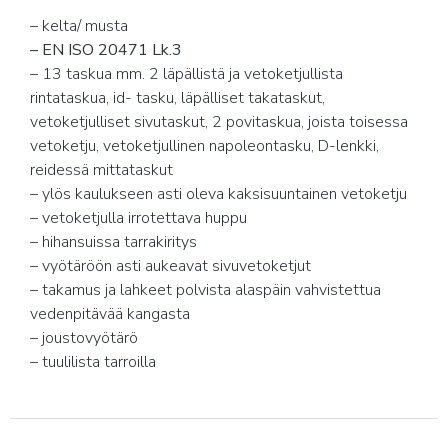
– kelta/ musta
– EN ISO 20471 Lk.3
– 13 taskua mm. 2 läpällistä ja vetoketjullista
rintataskua, id- tasku, läpälliset takataskut,
vetoketjulliset sivutaskut, 2 povitaskua, joista toisessa
vetoketju, vetoketjullinen napoleontasku, D-lenkki,
reidessä mittataskut
– ylös kaulukseen asti oleva kaksisuuntainen vetoketju
– vetoketjulla irrotettava huppu
– hihansuissa tarrakiritys
– vyötäröön asti aukeavat sivuvetoketjut
– takamus ja lahkeet polvista alaspäin vahvistettua
vedenpitävää kangasta
– joustovyötärö
– tuulilista tarroilla