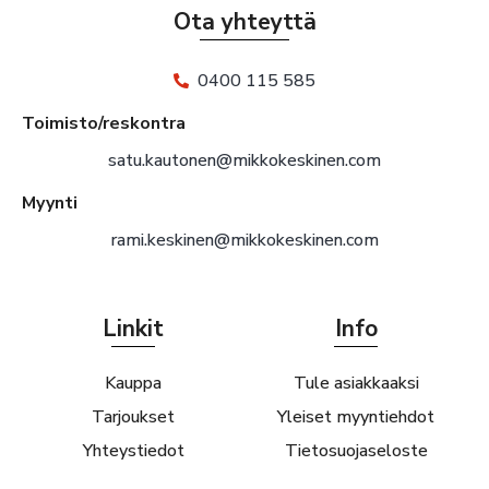
Ota yhteyttä
0400 115 585
Toimisto/reskontra
satu.kautonen@mikkokeskinen.com
Myynti
rami.keskinen@mikkokeskinen.com
Linkit
Info
Kauppa
Tule asiakkaaksi
Tarjoukset
Yleiset myyntiehdot
Yhteystiedot
Tietosuojaseloste