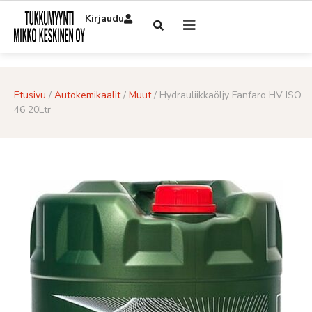
Kirjaudu
Etusivu
/
Autokemikaalit
/
Muut
/ Hydrauliikkaöljy Fanfaro HV ISO
46 20Ltr