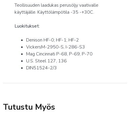
Teollisuuden laadukas perusöljy vaativalle
käyttäjälle. Käyttölämpötila -35 -+30C.
Luokitukset:
Denison HF-0; HF-1; HF-2
VickersM-2950-S, I-286-S3
Mag Cincinnati P-68, P-69, P-70
U.S. Steel 127, 136
DIN51524-2/3
Tutustu Myös