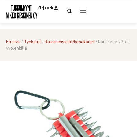
Kirjaudu
Etusivu
/
Työkalut
/
Ruuvimeisselit/konekärjet
/ Kärkisarja 22-os
vyölenkillä