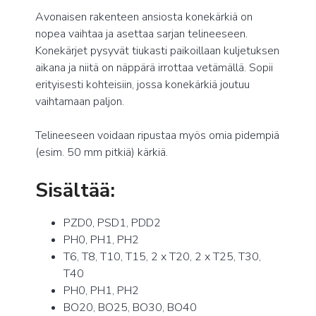
Avonaisen rakenteen ansiosta konekärkiä on
nopea vaihtaa ja asettaa sarjan telineeseen.
Konekärjet pysyvät tiukasti paikoillaan kuljetuksen
aikana ja niitä on näppärä irrottaa vetämällä. Sopii
erityisesti kohteisiin, jossa konekärkiä joutuu
vaihtamaan paljon.
Telineeseen voidaan ripustaa myös omia pidempiä
(esim. 50 mm pitkiä) kärkiä.
Sisältää:
PZD0, PSD1, PDD2
PH0, PH1, PH2
T6, T8, T10, T15, 2 x T20, 2 x T25, T30,
T40
PH0, PH1, PH2
BO20, BO25, BO30, BO40