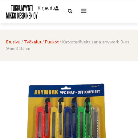
Kirjaudu
Etusivu
/
Työkalut
/
Puukot
/ Katkoteräveitsisarja anywork 9-os
9mm&18mm