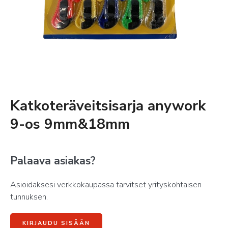
Katkoteräveitsisarja anywork
9-os 9mm&18mm
Palaava asiakas?
Asioidaksesi verkkokaupassa tarvitset yrityskohtaisen
tunnuksen.
KIRJAUDU SISÄÄN