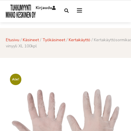
Kirjaudu
Etusivu
/
Käsineet
/
Työkäsineet
/
Kertakäyttö
/ Kertakäyttösormika
vinyyli XL 100kpl
Ale!