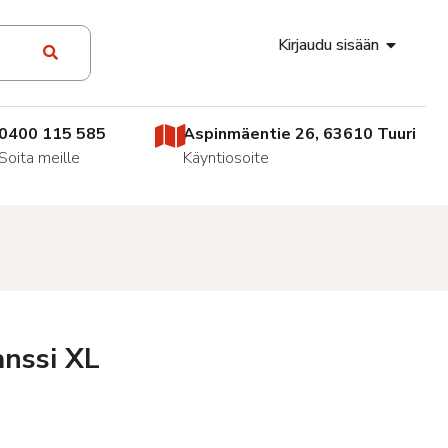
Kirjaudu sisään
0400 115 585
Aspinmäentie 26, 63610 Tuuri
Soita meille
Käyntiosoite
anssi XL