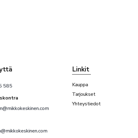
yttä
Linkit
Kauppa
5 585
Tarjoukset
eskontra
Yhteystiedot
en@mikkokeskinen.com
en@mikkokeskinen.com