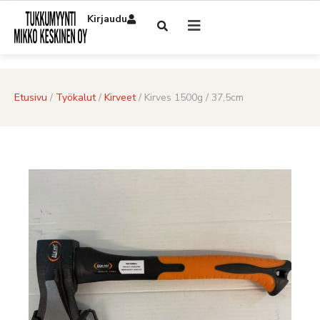
Kirjaudu
Etusivu
/
Työkalut
/
Kirveet
/ Kirves 1500g / 37,5cm