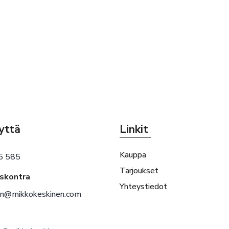
yttä
Linkit
Kauppa
5 585
Tarjoukset
eskontra
Yhteystiedot
en@mikkokeskinen.com