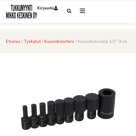
Kirjaudu
Etusivu
/
Työkalut
/
Kuusiokolo/torx
/ Kuusiokolosarja 1/2″ 9-os