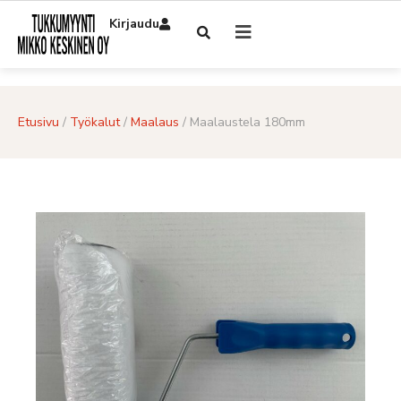
Kirjaudu
Etusivu
/
Työkalut
/
Maalaus
/ Maalaustela 180mm