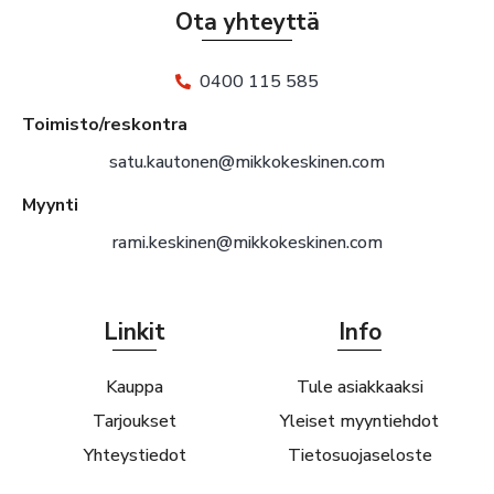
Ota yhteyttä
0400 115 585
Toimisto/reskontra
satu.kautonen@mikkokeskinen.com
Myynti
rami.keskinen@mikkokeskinen.com
Linkit
Info
Kauppa
Tule asiakkaaksi
Tarjoukset
Yleiset myyntiehdot
Yhteystiedot
Tietosuojaseloste