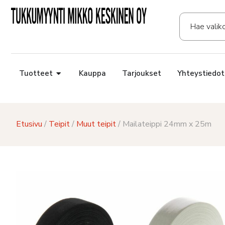
Tuotteet
Kauppa
Tarjoukset
Yhteystiedot
Etusivu
/
Teipit
/
Muut teipit
/ Mailateippi 24mm x 25m