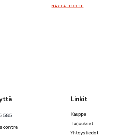
NÄYTÄ TUOTE
yttä
Linkit
Kauppa
5 585
Tarjoukset
eskontra
Yhteystiedot