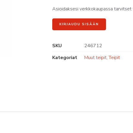
Asioidaksesi verkkokaupassa tarvitset 
KIRJAUDU SISÄÄN
SKU
246712
Kategoriat
Muut teipit
,
Teipit