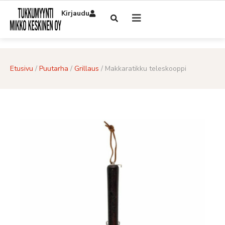
Kirjaudu
Etusivu
/
Puutarha
/
Grillaus
/ Makkaratikku teleskooppi