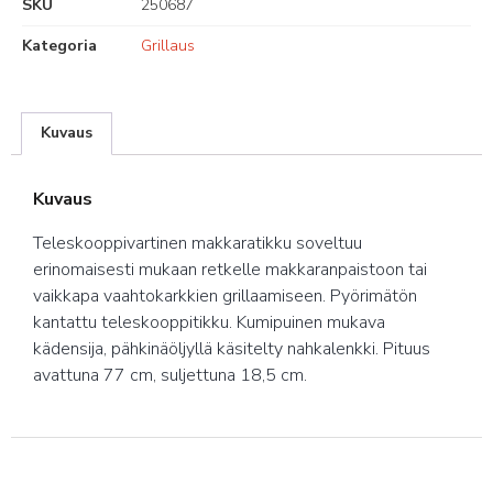
SKU
250687
Kategoria
Grillaus
Kuvaus
Kuvaus
Teleskooppivartinen makkaratikku soveltuu
erinomaisesti mukaan retkelle makkaranpaistoon tai
vaikkapa vaahtokarkkien grillaamiseen. Pyörimätön
kantattu teleskooppitikku. Kumipuinen mukava
kädensija, pähkinäöljyllä käsitelty nahkalenkki. Pituus
avattuna 77 cm, suljettuna 18,5 cm.