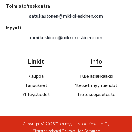
Toimisto/reskontra
satu.kautonen@mikkokeskinen.com
Myynti
rami.keskinen@mikkokeskinen.com
Linkit
Info
Kauppa
Tule asiakkaaksi
Tarjoukset
Yleiset myyntiehdot
Yhteystiedot
Tietosuojaseloste
Copyright © 2026 Tukkumyynti Mikko Keskinen Oy
Sivuston rakensi
Saurakallion Samurait