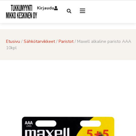
Kirjaudu
Etusivu
/
Sähkötarvikkeet
/
Paristot
/ Maxell alkaline paristo AAA
10kpl