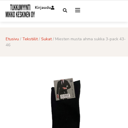
Kirjaudu
Etusivu
/
Tekstiilit
/
Sukat
/ Miesten musta ahma sukka 3-pack 43-
46