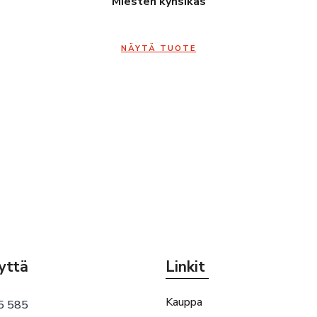
Miesten kynsikäs
NÄYTÄ TUOTE
yttä
Linkit
Kauppa
5 585