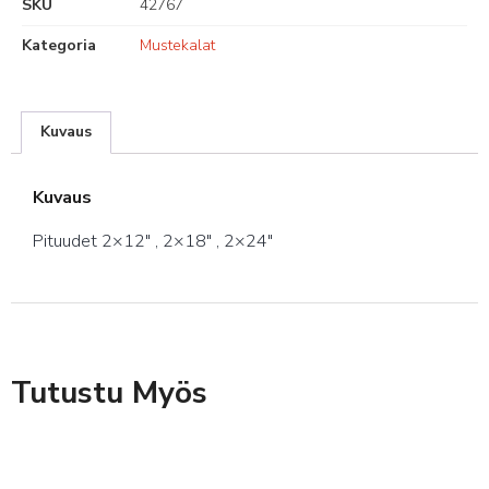
SKU
42767
Kategoria
Mustekalat
Kuvaus
Kuvaus
Pituudet 2×12″ , 2×18″ , 2×24″
Tutustu Myös