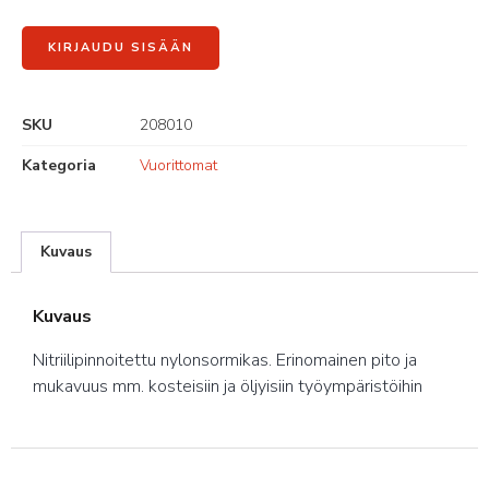
KIRJAUDU SISÄÄN
SKU
208010
Kategoria
Vuorittomat
Kuvaus
Kuvaus
Nitriilipinnoitettu nylonsormikas. Erinomainen pito ja
mukavuus mm. kosteisiin ja öljyisiin työympäristöihin