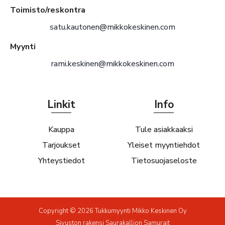
Toimisto/reskontra
satu.kautonen@mikkokeskinen.com
Myynti
rami.keskinen@mikkokeskinen.com
Linkit
Info
Kauppa
Tule asiakkaaksi
Tarjoukset
Yleiset myyntiehdot
Yhteystiedot
Tietosuojaseloste
Copyright © 2026 Tukkumyynti Mikko Keskinen Oy
Sivuston rakensi
Saurakallion Samurait