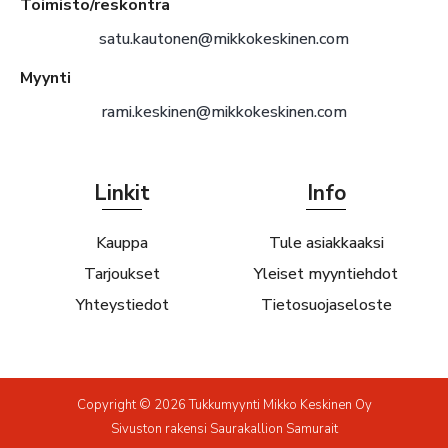
Toimisto/reskontra
satu.kautonen@mikkokeskinen.com
Myynti
rami.keskinen@mikkokeskinen.com
Linkit
Info
Kauppa
Tule asiakkaaksi
Tarjoukset
Yleiset myyntiehdot
Yhteystiedot
Tietosuojaseloste
Copyright © 2026 Tukkumyynti Mikko Keskinen Oy
Sivuston rakensi
Saurakallion Samurait