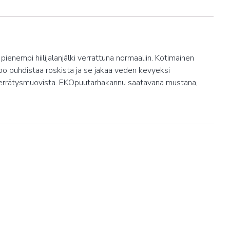
ienempi hiilijalanjälki verrattuna normaaliin. Kotimainen
lppo puhdistaa roskista ja se jakaa veden kevyeksi
 kierrätysmuovista. EKOpuutarhakannu saatavana mustana,