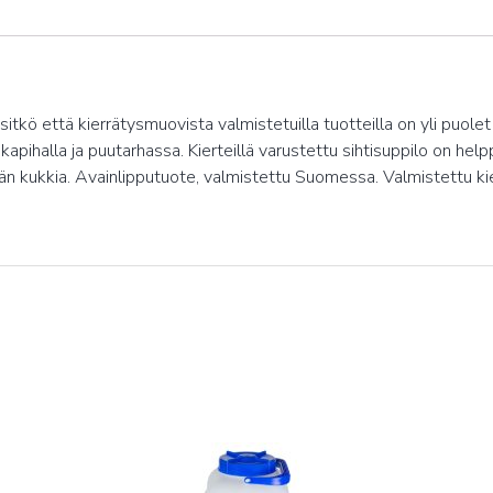
kö että kierrätysmuovista valmistetuilla tuotteilla on yli puolet p
kapihalla ja puutarhassa. Kierteillä varustettu sihtisuppilo on he
kään kukkia. Avainlipputuote, valmistettu Suomessa. Valmistettu