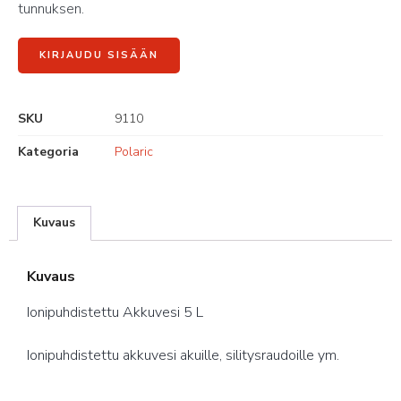
tunnuksen.
KIRJAUDU SISÄÄN
SKU
9110
Kategoria
Polaric
Kuvaus
Kuvaus
Ionipuhdistettu Akkuvesi 5 L
Ionipuhdistettu akkuvesi akuille, silitysraudoille ym.