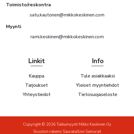
Toimisto/reskontra
satu.kautonen@mikkokeskinen.com
Myynti
rami.keskinen@mikkokeskinen.com
Linkit
Info
Kauppa
Tule asiakkaaksi
Tarjoukset
Yleiset myyntiehdot
Yhteystiedot
Tietosuojaseloste
Copyright © 2026 Tukkumyynti Mikko Keskinen Oy
Sivuston rakensi
Saurakallion Samurait