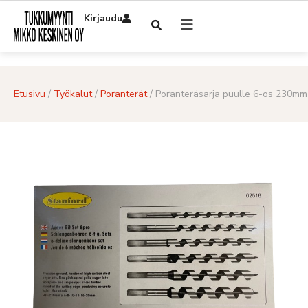
Kirjaudu
Etusivu
/
Työkalut
/
Poranterät
/ Poranteräsarja puulle 6-os 230mm