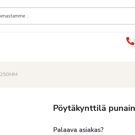
80x250MM
Pöytäkynttilä puna
Palaava asiakas?