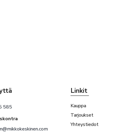
yttä
Linkit
Kauppa
5 585
Tarjoukset
eskontra
Yhteystiedot
en@mikkokeskinen.com