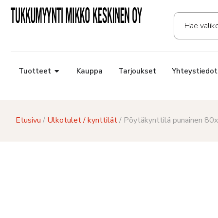
Tuotteet
Kauppa
Tarjoukset
Yhteystiedot
Etusivu
/
Ulkotulet / kynttilät
/ Pöytäkynttilä punainen 