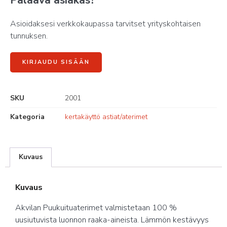
Palaava asiakas?
Asioidaksesi verkkokaupassa tarvitset yrityskohtaisen
tunnuksen.
KIRJAUDU SISÄÄN
SKU
2001
Kategoria
kertakäyttö astiat/aterimet
Kuvaus
Kuvaus
Akvilan Puukuituaterimet valmistetaan 100 %
uusiutuvista luonnon raaka-aineista. Lämmön kestävyys