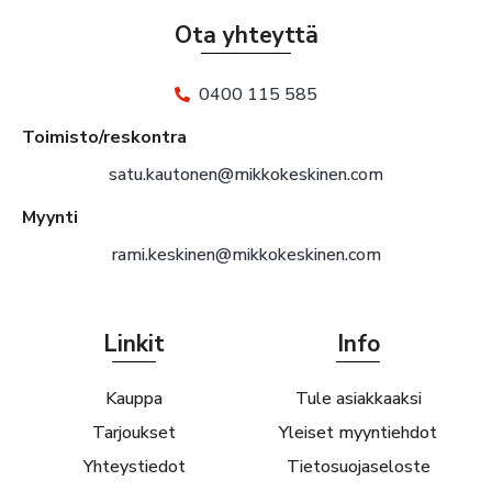
Ota yhteyttä
0400 115 585
Toimisto/reskontra
satu.kautonen@mikkokeskinen.com
Myynti
rami.keskinen@mikkokeskinen.com
Linkit
Info
Kauppa
Tule asiakkaaksi
Tarjoukset
Yleiset myyntiehdot
Yhteystiedot
Tietosuojaseloste