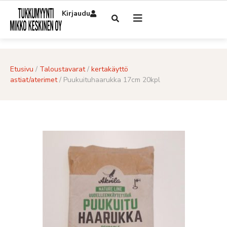
Kirjaudu
Etusivu
/
Taloustavarat
/
kertakäyttö
astiat/aterimet
/ Puukuituhaarukka 17cm 20kpl