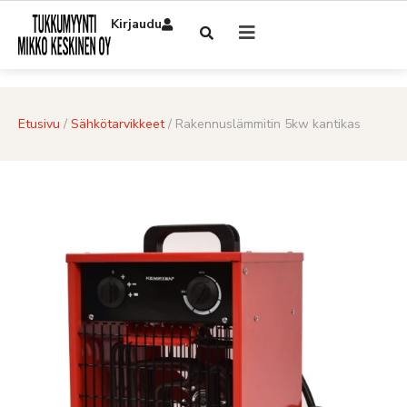
Kirjaudu
Etusivu
/
Sähkötarvikkeet
/ Rakennuslämmitin 5kw kantikas