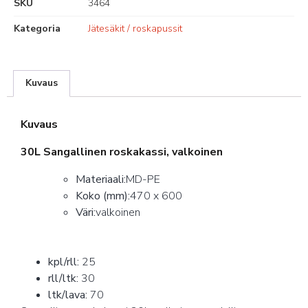
SKU
3464
Kategoria
Jätesäkit / roskapussit
Kuvaus
Kuvaus
30L Sangallinen roskakassi, valkoinen
Materiaali:
MD-PE
Koko (mm):
470 x 600
Väri:
valkoinen
kpl/rll:
25
rll/ltk:
30
ltk/lava:
70