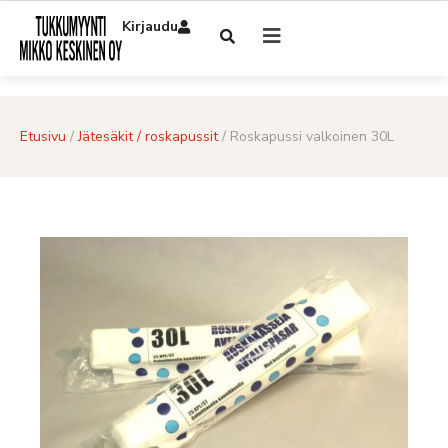
Kirjaudu
Etusivu
/
Jätesäkit / roskapussit
/ Roskapussi valkoinen 30L