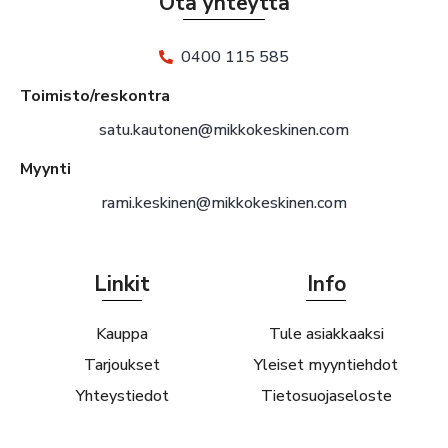
Ota yhteyttä
0400 115 585
Toimisto/reskontra
satu.kautonen@mikkokeskinen.com
Myynti
rami.keskinen@mikkokeskinen.com
Linkit
Info
Kauppa
Tule asiakkaaksi
Tarjoukset
Yleiset myyntiehdot
Yhteystiedot
Tietosuojaseloste