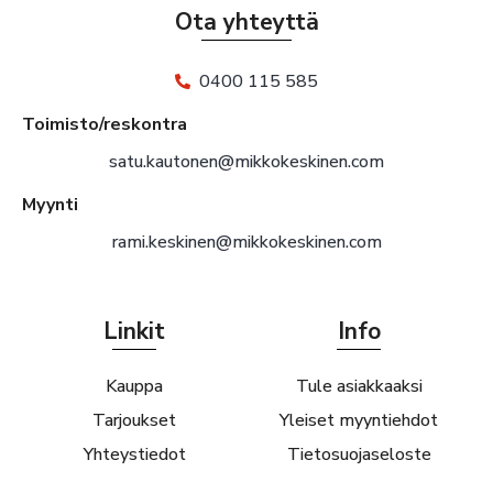
Ota yhteyttä
0400 115 585
Toimisto/reskontra
satu.kautonen@mikkokeskinen.com
Myynti
rami.keskinen@mikkokeskinen.com
Linkit
Info
Kauppa
Tule asiakkaaksi
Tarjoukset
Yleiset myyntiehdot
Yhteystiedot
Tietosuojaseloste