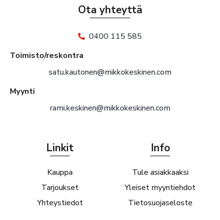
Ota yhteyttä
0400 115 585
Toimisto/reskontra
satu.kautonen@mikkokeskinen.com
Myynti
rami.keskinen@mikkokeskinen.com
Linkit
Info
Kauppa
Tule asiakkaaksi
Tarjoukset
Yleiset myyntiehdot
Yhteystiedot
Tietosuojaseloste