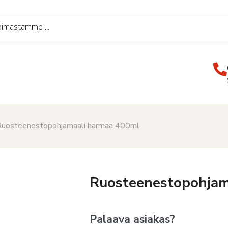
Ruosteenestopohjamaali harmaa 400ml
Ruosteenestopohjam
Palaava asiakas?