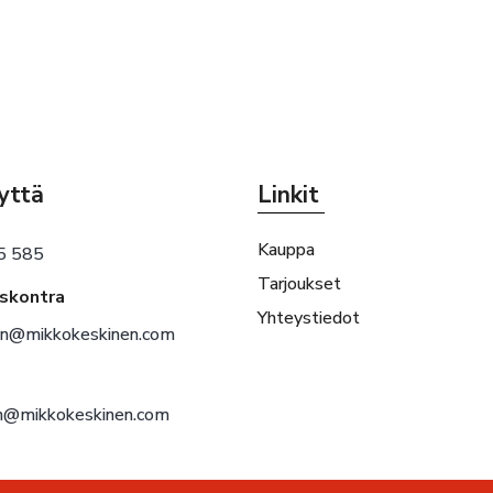
yttä
Linkit
Kauppa
5 585
Tarjoukset
eskontra
Yhteystiedot
en@mikkokeskinen.com
en@mikkokeskinen.com