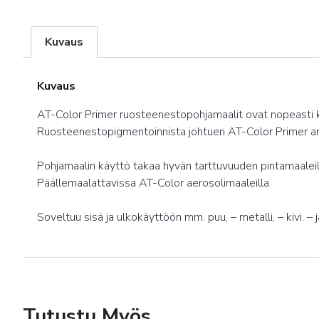
Kuvaus
Kuvaus
AT-Color Primer ruosteenestopohjamaalit ovat nopeasti k
Ruosteenestopigmentoinnista johtuen AT-Color Primer ant
Pohjamaalin käyttö takaa hyvän tarttuvuuden pintamaaleill
Päällemaalattavissa AT-Color aerosolimaaleilla.
Soveltuu sisä ja ulkokäyttöön mm. puu, – metalli, – kivi. – ja
Tutustu Myös