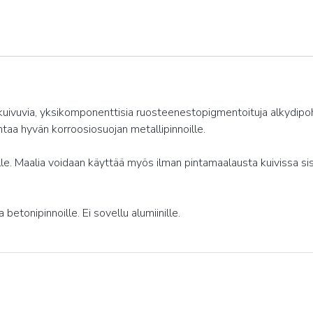
uivuvia, yksikomponenttisia ruosteenestopigmentoituja alkydipo
aa hyvän korroosiosuojan metallipinnoille.
e. Maalia voidaan käyttää myös ilman pintamaalausta kuivissa sisä
 betonipinnoille. Ei sovellu alumiinille.